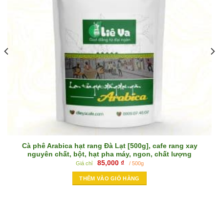
Cà phê Arabica hạt rang Đà Lạt [500g], cafe rang xay
nguyên chất, bột, hạt pha máy, ngon, chất lượng
85,000
₫
Giá chỉ
/ 500g
THÊM VÀO GIỎ HÀNG