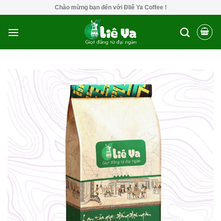
Skip
Chào mừng bạn đến với Đliê Ya Coffee !
to
content