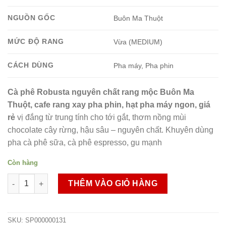
NGUỒN GỐC
Buôn Ma Thuột
MỨC ĐỘ RANG
Vừa (MEDIUM)
CÁCH DÙNG
Pha máy, Pha phin
Cà phê Robusta nguyên chất rang mộc Buôn Ma
Thuột, cafe rang xay pha phin, hạt pha máy ngon, giá
rẻ
vị đắng từ trung tính cho tới gắt, thơm nồng mùi
chocolate cây rừng, hậu sâu – nguyên chất. Khuyên dùng
pha cà phê sữa, cà phê espresso, gu mạnh
Còn hàng
Cà phê Robusta nguyên chất rang mộc Buôn Ma Thuột, cafe ran
THÊM VÀO GIỎ HÀNG
SKU:
SP000000131