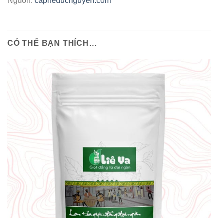
Nguồn:
capheducnguyen.com
CÓ THỂ BẠN THÍCH…