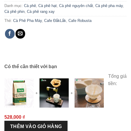
Danh mục:
Cà phê
,
Cà phê hạt
,
Cà phê nguyên chất
,
Cà phê pha máy
,
Cà phê phin
,
Cà phê rang xay
Thẻ:
Cà Phê Pha Máy
,
Cafe ĐắkLắk
,
Cafe Robusta
Có thể cần thiết với bạn
Tổng giá
tiền:
+
+
528,000
₫
THÊM VÀO GIỎ HÀNG