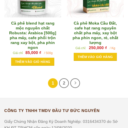
Cà phê blend hạt rang
Cà phê Moka Cầu Đất,
mộc nguyên chất
cafe hạt rang nguyên
Robusta: Arabica [500g]
chất pha máy, xay bột
pha máy, cafe phối trộn
pha phin ngon, rẻ, chất
rang xay bột, pha phin
lượng
ngon
250,000
₫
Giá chỉ:
/ Kg
85,000
₫
Giá chỉ
/ 500g
THÊM VÀO GIỎ HÀNG
THÊM VÀO GIỎ HÀNG
1
2
CÔNG TY TNHH TMDV ĐẦU TƯ ĐỨC NGUYÊN
Giấy Chứng Nhận Đăng Ký Doanh Nghiệp: 0316434370 do Sở
KH-ĐT TP.HCM cấp ngày 12/08/2020