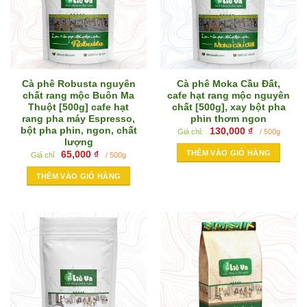
Cà phê Robusta nguyên
Cà phê Moka Cầu Đất,
chất rang mộc Buôn Ma
cafe hạt rang mộc nguyên
Thuột [500g] cafe hạt
chất [500g], xay bột pha
rang pha máy Espresso,
phin thơm ngon
bột pha phin, ngon, chất
130,000
₫
Giá chỉ:
/ 500g
lượng
THÊM VÀO GIỎ HÀNG
65,000
₫
Giá chỉ
/ 500g
THÊM VÀO GIỎ HÀNG