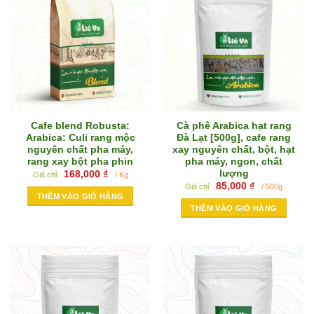
Cafe blend Robusta:
Cà phê Arabica hạt rang
Arabica: Culi rang mộc
Đà Lạt [500g], cafe rang
nguyên chất pha máy,
xay nguyên chất, bột, hạt
rang xay bột pha phin
pha máy, ngon, chất
lượng
168,000
₫
Giá chỉ
/ Kg
85,000
₫
Giá chỉ
/ 500g
THÊM VÀO GIỎ HÀNG
THÊM VÀO GIỎ HÀNG