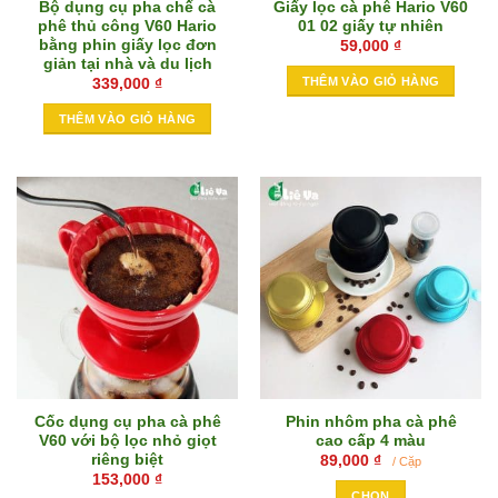
Bộ dụng cụ pha chế cà
Giấy lọc cà phê Hario V60
phê thủ công V60 Hario
01 02 giấy tự nhiên
bằng phin giấy lọc đơn
59,000
₫
giản tại nhà và du lịch
THÊM VÀO GIỎ HÀNG
339,000
₫
THÊM VÀO GIỎ HÀNG
Cốc dụng cụ pha cà phê
Phin nhôm pha cà phê
V60 với bộ lọc nhỏ giọt
cao cấp 4 màu
riêng biệt
89,000
₫
/ Cặp
153,000
₫
CHỌN