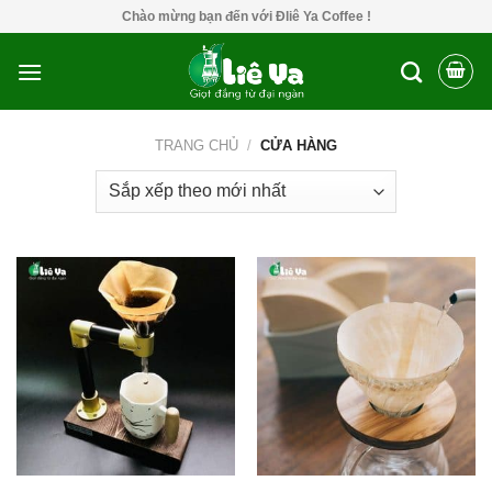
Skip
Chào mừng bạn đến với Đliê Ya Coffee !
to
content
TRANG CHỦ
/
CỬA HÀNG