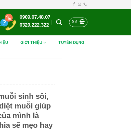
0909.07.48.07
0
₫
0329.222.322
HIỆU
GIỚI THIỆU
TUYỂN DỤNG
muỗi sinh sôi,
diệt muỗi giúp
của mình là
hia sẽ mẹo hay