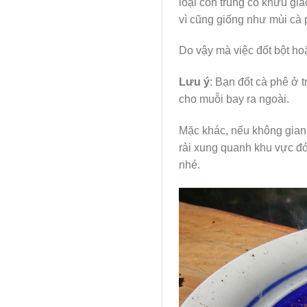
loại côn trùng có khứu gi
vì cũng giống như mùi cà p
Do vậy mà việc đốt bột ho
Lưu ý
: Bạn đốt cà phê ở 
cho muỗi bay ra ngoài.
Mặc khác, nếu không gian
rải xung quanh khu vực đó
nhé.