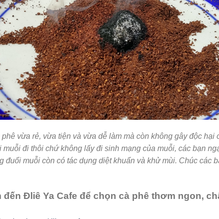
à phê
vừa rẻ, vừa tiện và vừa dễ làm mà còn không gây độc hại c
i muỗi đi thôi chứ không lấy đi sinh mạng của muỗi, các bạn ngạ
ng đuổi muỗi còn có tác dụng diệt khuẩn và khử mùi. Chúc các 
 đến Đliê Ya Cafe để chọn cà phê thơm ngon, ch