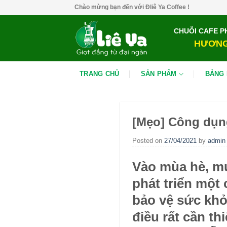
Skip
Chào mừng bạn đến với Đliê Ya Coffee !
to
content
CHUỖI CAFE P
HƯƠNG
TRANG CHỦ
SẢN PHẨM
BẢNG 
[Mẹo] Công dụn
Posted on
27/04/2021
by
admin
Vào mùa hè, mư
phát triển một 
bảo vệ sức khỏ
điều rất cần th