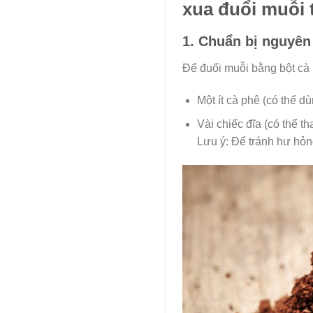
xua đuổi muỗi
1. Chuẩn bị nguyên
Để đuổi muỗi bằng bột cà 
Một ít cà phê (có thể d
Vài chiếc đĩa (có thể t
Lưu ý: Để tránh hư hỏng