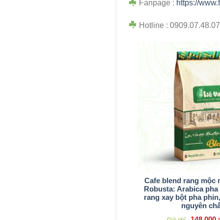
Fanpage :
https://www
Hotline : 0909.07.48.0
Cafe blend rang mộc 
Robusta: Arabica pha
rang xay bột pha phi
nguyên chấ
148,000
Giá chỉ