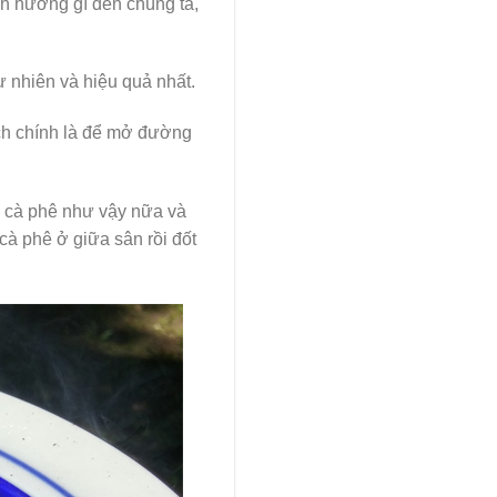
nh hưởng gì đến chúng ta,
 nhiên và hiệu quả nhất.
ích chính là để mở đường
a cà phê như vậy nữa và
cà phê ở giữa sân rồi đốt