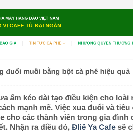
HA MÁY HÀNG ĐẦU VIỆT NAM
 VỊ CAFE TỪ ĐẠI NGÀN
BÁO GIÁ
TIN TỨC CÀ PHÊ
NHƯỢNG QUYỀN THƯƠNG 
g đuổi muỗi bằng bột cà phê hiệu quả
a ẩm kéo dài tạo điều kiện cho loài 
cách mạnh mẽ. Việc xua đuổi và tiêu 
e cho các thành viên trong gia đình 
iết. Nhận ra điều đó,
Đliê Ya Cafe
sẽ c