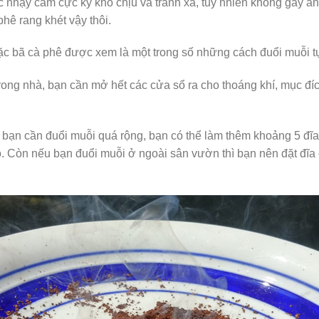
ác nhạy cảm cực kỳ khó chịu và tránh xa, tuy nhiên không gây ả
hê rang khét vậy thôi.
ặc bã cà phê được xem là một trong số những cách đuổi muỗi tự
trong nhà, bạn cần mở hết các cửa sổ ra cho thoáng khí, mục đ
 bạn cần đuổi muỗi quá rộng, bạn có thể làm thêm khoảng 5 đĩ
. Còn nếu bạn đuổi muỗi ở ngoài sân vườn thì bạn nên đặt đĩa 