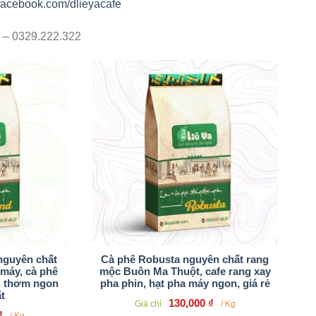
.facebook.com/dlieyacafe
7 – 0329.222.322
nguyên chất
Cà phê Robusta nguyên chất rang
 máy, cà phê
mộc Buôn Ma Thuột, cafe rang xay
n, thơm ngon
pha phin, hạt pha máy ngon, giá rẻ
t
130,000
₫
Giá chỉ
/ Kg
₫
/ Kg