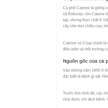
Cà phê Catimor là giống la
và Robusta; còn Caturra l
tạp, nhưng thực chất ở V
cây chè như chiều cao, h
Catimor có 3 loại chính là
điều kiện và môi trường c
Nguồn gốc của cà 
Vào những năm 1950 ở khu
đặc biệt là bệnh gỉ sắt. 
Trước tình hình đó, các n
chọi được với dịch bệnh. V