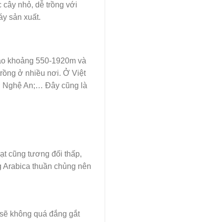
c cây nhỏ, dễ trồng với
y sản xuất.
cao khoảng 550-1920m và
rồng ở nhiều nơi. Ở Việt
ị; Nghệ An;… Đây cũng là
ạt cũng tương đối thấp,
g Arabica thuần chủng nên
 sẽ không quá đắng gắt