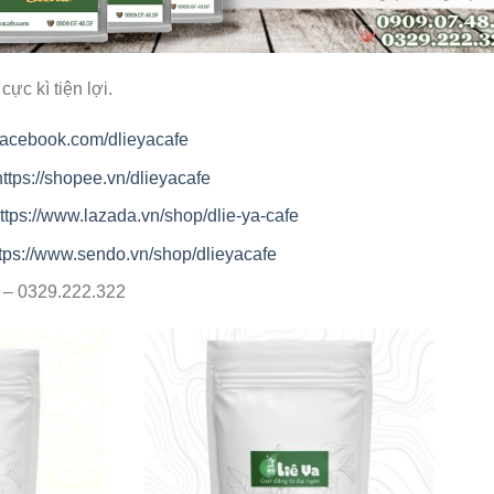
ực kì tiện lợi.
facebook.com/dlieyacafe
https://shopee.vn/dlieyacafe
ttps://www.lazada.vn/shop/dlie-ya-cafe
tps://www.sendo.vn/shop/dlieyacafe
7 – 0329.222.322