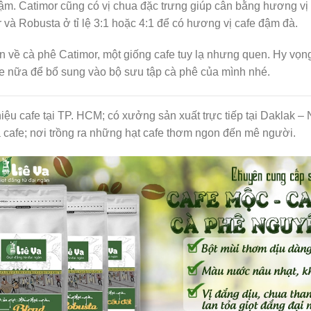
. Catimor cũng có vị chua đặc trưng giúp cân bằng hương vị 
 và Robusta ở tỉ lệ 3:1 hoặc 4:1 để có hương vị cafe đậm đà.
in về cà phê Catimor, một giống cafe tuy lạ nhưng quen. Hy vọng
fe nữa để bổ sung vào bộ sưu tập cà phê của mình nhé.
iệu cafe tại TP. HCM; có xưởng sản xuất trực tiếp tại Daklak 
cafe; nơi trồng ra những hạt cafe thơm ngon đến mê người.