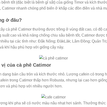
h bệnh tốt (đặc biệt là bệnh gỉ sắt) của giống Timor và kích thướ
, Catimor nhanh chóng phổ biến ở khắp các đồn điền và nhà má
ng ở đâu?
cây cà phê Catimor thường được trồng ở vùng đất cao, có độ 
g suất cao và khả năng chống chịu sâu bệnh tốt, Catimor được t
nhiều tại các tỉnh như: Đắk Nông; ĐăkLăk; Lâm Đồng; Quản Tr
à khí hậu phù hợp với giống cây này.
vị của cà phê Catimor
h dạng bán cầu tròn và kích thước nhỏ. Lượng cafein có trong h
afein trong Catimor thấp hơn Robusta, nhưng lại cao hơn giốn
hơn và phù hợp với nhiều người hơn.
 lượng khi pha sẽ có nước màu nâu nhạt hơi sánh. Thưởng thức