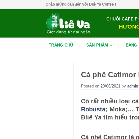
Skip
Chào mừng bạn đến với Đliê Ya Coffee !
to
content
CHUỖI CAFE P
HƯƠNG
TRANG CHỦ
SẢN PHẨM
BẢNG 
Cà phê Catimor 
Posted on
20/06/2021
by
admin
Có rất nhiều loại cà
Robusta
; Moka;… T
Đliê Ya tìm hiểu tro
Cà phê Catimor là 