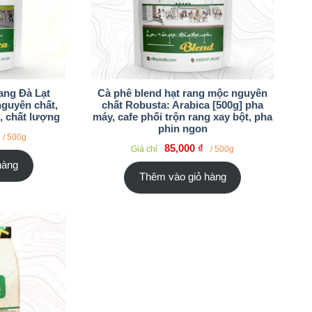
ang Đà Lạt
Cà phê blend hạt rang mộc nguyên
nguyên chất,
chất Robusta: Arabica [500g] pha
, chất lượng
máy, cafe phối trộn rang xay bột, pha
phin ngon
/ 500g
85,000
₫
Giá chỉ
/ 500g
hàng
Thêm vào giỏ hàng