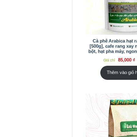
Cà phê Arabica hạt r
[500g], cafe rang xay 
bột, hạt pha máy, ngon
85,000
₫
Giá chỉ
Thêm vào giỏ 