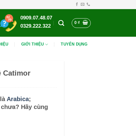
0909.07.48.07
0
₫
0329.222.322
HIỆU
GIỚI THIỆU
TUYỂN DỤNG
ê Catimor
 là
Arabica
;
r chưa? Hãy cùng