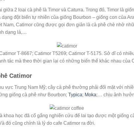
i giữa 2 loại cà phê là Timor và Caturra. Trong đó, Timor là giố
à dạng đột biến tự nhiên của giống Bourbon – giống con của Ar
iệt Nam, Catimor cũng được gọi đơn giản là cà phê chè nhờ nh
ình dạng lá,…
 Catimor T-8667; Catimor T5269; Catimor T-5175. Sở dĩ có nhiều 
anh tác mà theo thời gian lại có những biến thể khác nhau của 
phê Catimor
 vực Trung Nam Mỹ; cây cà phê thường phải đối mặt với nhiề
Những giống cà phê như Bourbon;
Typica
;
Moka
;… chịu ảnh hưởn
hà khoa học đã cố gắng nghiên cứu để lai tạo được một giống c
à đó cũng chính là lý do cafe Catimor ra đời.