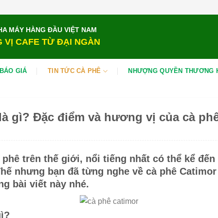
HA MÁY HÀNG ĐẦU VIỆT NAM
 VỊ CAFE TỪ ĐẠI NGÀN
BÁO GIÁ
TIN TỨC CÀ PHÊ
NHƯỢNG QUYỀN THƯƠNG 
là gì? Đặc điểm và hương vị của cà ph
 phê trên thế giới, nổi tiếng nhất có thể kể đến
hế nhưng bạn đã từng nghe về cà phê Catimo
ng bài viết này nhé.
gì?