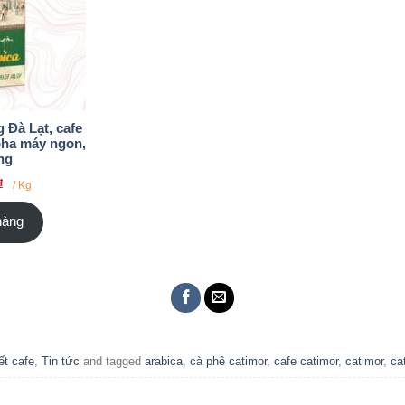
 Đà Lạt, cafe
pha máy ngon,
ng
₫
/ Kg
hàng
ết cafe
,
Tin tức
and tagged
arabica
,
cà phê catimor
,
cafe catimor
,
catimor
,
ca