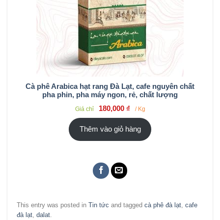
Cà phê Arabica hạt rang Đà Lạt, cafe nguyên chất
pha phin, pha máy ngon, rẻ, chất lượng
180,000
₫
Giá chỉ
/ Kg
Thêm vào giỏ hàng
This entry was posted in
Tin tức
and tagged
cà phê đà lạt
,
cafe
đà lạt
,
dalat
.