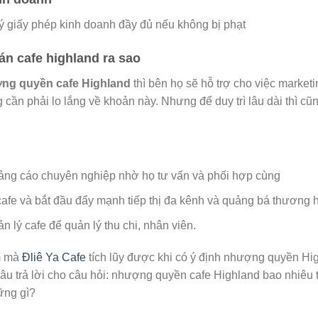
ý giấy phép kinh doanh đầy đủ nếu không bị phạt
n cafe highland ra sao
ng quyền cafe Highland
thì bên họ sẽ hỗ trợ cho việc marke
 cần phải lo lắng về khoản này. Nhưng để duy trì lâu dài thì cũ
uảng cáo chuyên nghiệp nhờ họ tư vấn và phối hợp cùng
cafe và bắt đầu đẩy mạnh tiếp thị đa kênh và quảng bá thương 
lý cafe để quản lý thu chi, nhân viên.
m mà
Đliê Ya Cafe
tích lũy được khi có ý định nhượng quyền Hi
câu trả lời cho câu hỏi: nhượng quyền cafe Highland bao nhiêu
ững gì?