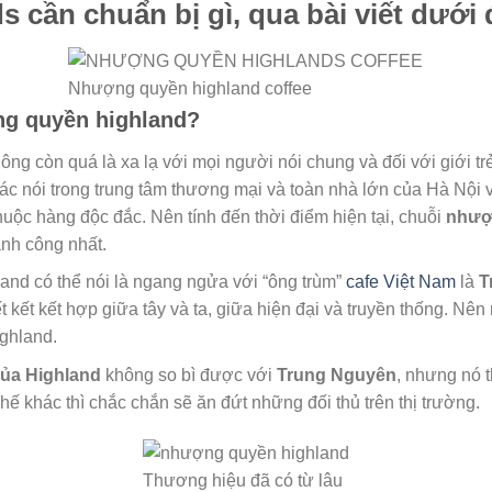
 cần chuẩn bị gì, qua bài viết dưới 
Nhượng quyền highland coffee
ng quyền highland?
ông còn quá là xa lạ với mọi người nói chung và đối với giới tr
ác nói trong trung tâm thương mại và toàn nhà lớn của Hà Nội 
 thuộc hàng độc đắc. Nên tính đến thời điểm hiện tại, chuỗi
nhượ
nh công nhất.
land có thể nói là ngang ngửa với “ông trùm”
cafe Việt Nam
là
T
t kết kết hợp giữa tây và ta, giữa hiện đại và truyền thống. N
ghland.
của Highland
không so bì được với
Trung Nguyên
, nhưng nó 
ế khác thì chắc chắn sẽ ăn đứt những đối thủ trên thị trường.
Thương hiệu đã có từ lâu