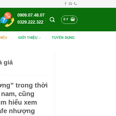
0909.07.48.07
0
₫
0329.222.322
HIỆU
GIỚI THIỆU
TUYỂN DỤNG
à giá
ợng” trong thời
t nam, cũng
ìm hiểu xem
cafe nhượng