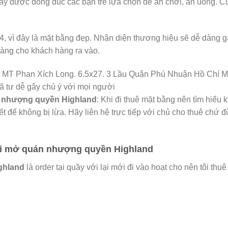
này được đông đúc các bạn trẻ lựa chọn để ăn chơi, ăn uống. Cứ 
 4, vì đây là mặt bằng đẹp. Nhận diện thương hiệu sẽ dễ dàng 
dàng cho khách hàng ra vào.
ã tư dễ gây chú ý với mọi người
g
nhượng quyền Highland
: Khi đi thuê mặt bằng nên tìm hiểu 
ết để không bị lừa. Hãy liên hệ trực tiếp với chủ cho thuê chứ 
hi mở quán nhượng quyền Highland
ghland
là order tại quầy với lại mới đi vào hoạt cho nên tôi t