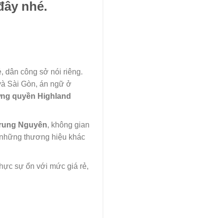
đây nhé.
ẻ, dân công sở nói riêng.
và Sài Gòn, án ngữ ở
ng quyền Highland
rung Nguyên
, không gian
ên những thương hiệu khác
thực sự ổn với mức giá rẻ,