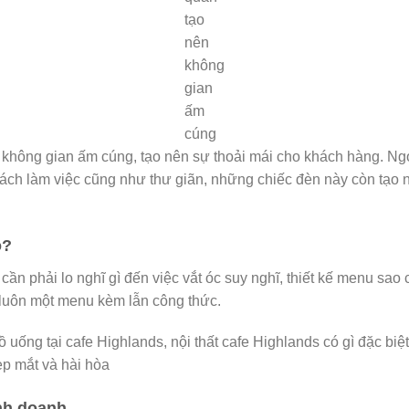
tạo
nên
không
gian
ấm
cúng
c, không gian ấm cúng, tạo nên sự thoải mái cho khách hàng. Ng
hách làm việc cũng như thư giãn, những chiếc đèn này còn tạo
o?
ần phải lo nghĩ gì đến việc vắt óc suy nghĩ, thiết kế menu sao
 luôn một menu kèm lẫn công thức.
ẹp mắt và hài hòa
nh doanh