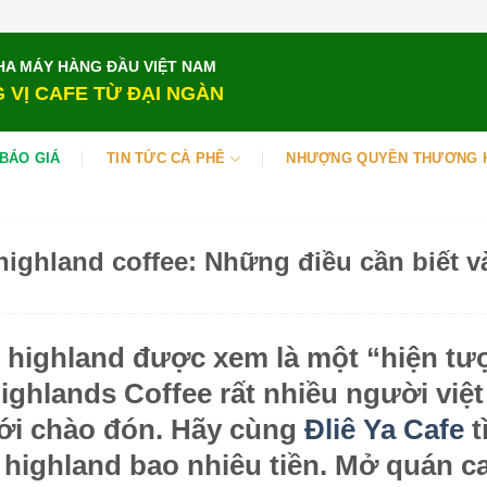
HA MÁY HÀNG ĐẦU VIỆT NAM
 VỊ CAFE TỪ ĐẠI NGÀN
BÁO GIÁ
TIN TỨC CÀ PHÊ
NHƯỢNG QUYỀN THƯƠNG 
ghland coffee: Những điều cần biết v
 highland
được xem là một “hiện tư
ighlands Coffee
rất nhiều người việ
iới chào đón. Hãy cùng
Đliê Ya Cafe
t
highland
bao nhiêu tiền. Mở quán 