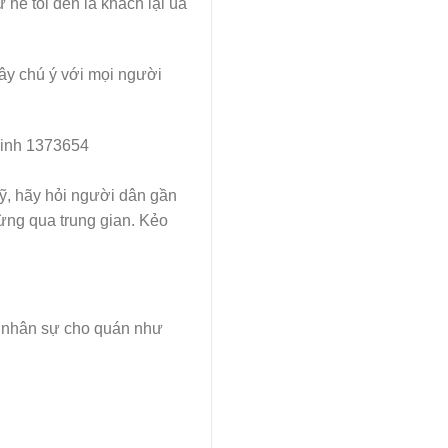
hễ tối đến là khách lại ùa
gây chú ý với mọi người
kỹ, hãy hỏi người dân gần
đừng qua trung gian. Kẻo
huê nhân sự cho quán như