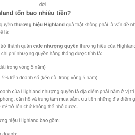
đời
and tốn bao nhiêu tiền?
 quyền
thương hiệu Highland
quả thật không phải là vấn đề n
ể là:
 trở thành quán
cafe nhượng quyền
thương hiệu của Highlan
đó chi phí nhượng quyền hàng tháng được tính là:
dài trong vòng 5 năm)
: 5% trên doanh số (kéo dài trong vòng 5 năm)
doanh của Highland nhượng quyền là địa điểm phải nằm ở vị trí
 phòng, căn hộ và trung tâm mua sắm, ưu tiên những địa điểm g
0 m² trở lên chứ không thể nhỏ được.
ng hiệu Highland bao gồm:
h doanh;