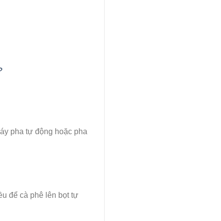
?
máy pha tự động hoặc pha
u để cà phê lên bọt tự