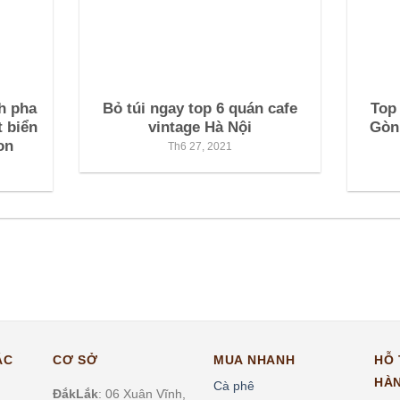
h pha
Bỏ túi ngay top 6 quán cafe
Top 
t biển
vintage Hà Nội
Gòn 
on
Th6 27, 2021
ÁC
CƠ SỞ
MUA NHANH
HỖ
HÀ
Cà phê
ĐắkLắk
: 06 Xuân Vĩnh,