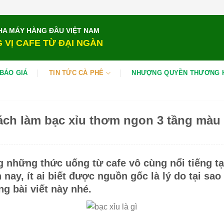
HA MÁY HÀNG ĐẦU VIỆT NAM
 VỊ CAFE TỪ ĐẠI NGÀN
BÁO GIÁ
TIN TỨC CÀ PHÊ
NHƯỢNG QUYỀN THƯƠNG 
Cách làm bạc xỉu thơm ngon 3 tầng màu 
g những thức uống từ cafe vô cùng nổi tiếng tạ
nay, ít ai biết được nguồn gốc là lý do tại sao
ng bài viết này nhé.