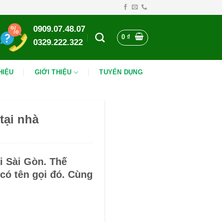
0909.07.48.07
0
₫
0329.222.322
HIỆU
GIỚI THIỆU
TUYỂN DỤNG
tại nhà
i Sài Gòn. Thế
 có tên gọi đó. Cùng