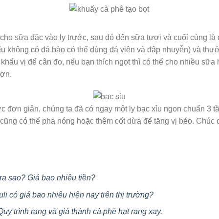
 cho sữa đặc vào ly trước, sau đó đến sữa tươi và cuối cùng là
u không có đá bào có thể dùng đá viên và đập nhuyễn) và thưở
 khẩu vị để cân đo, nếu bạn thích ngọt thì có thể cho nhiều sữa
hơn.
c đơn giản, chúng ta đã có ngay một ly bạc xỉu ngon chuẩn 3 tầ
 cũng có thể pha nóng hoặc thêm cốt dừa để tăng vị béo. Chúc 
ra sao? Giá bao nhiêu tiền?
uli có giá bao nhiêu hiện nay trên thị trường?
Quy trình rang và giá thành cà phê hạt rang xay.