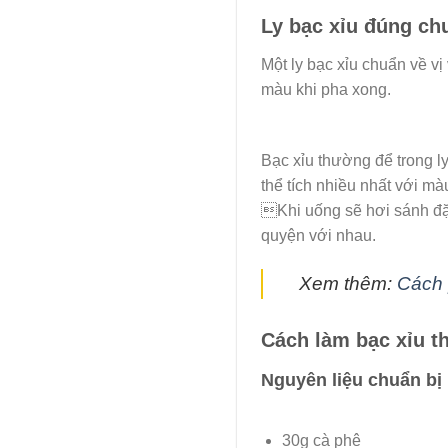
Ly bạc xỉu đúng chu
Một ly bạc xỉu chuẩn về vị
màu khi pha xong.
Bạc xỉu thường để trong ly
thể tích nhiều nhất với mà
Khi uống sẽ hơi sánh đặ
quyện với nhau.
Xem thêm:
Cách 
Cách làm bạc xỉu t
Nguyên liệu chuẩn bị
30g cà phê