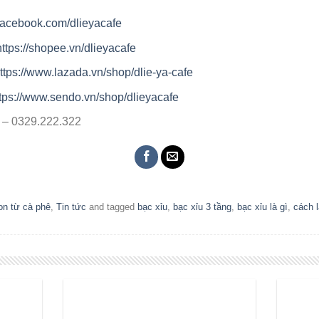
facebook.com/dlieyacafe
https://shopee.vn/dlieyacafe
ttps://www.lazada.vn/shop/dlie-ya-cafe
tps://www.sendo.vn/shop/dlieyacafe
7 – 0329.222.322
n từ cà phê
,
Tin tức
and tagged
bạc xỉu
,
bạc xỉu 3 tầng
,
bạc xỉu là gì
,
cách 