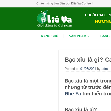
Skip
Chào mừng bạn đến với Đliê Ya Coffee !
to
content
CHUỖI CAFE P
HƯƠNG
TRANG CHỦ
SẢN PHẨM
BẢNG 
Bạc xỉu là gì? 
Posted on
01/06/2021
by
admin
Bạc xỉu là một tron
nhưng từ trước đến 
Đliê Ya
tìm hiểu tro
Bạc xỉu là gì?