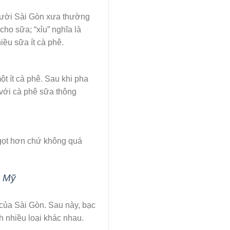
 người Sài Gòn xưa thường
ho sữa; “xỉu” nghĩa là
hiều sữa ít cà phê.
t ít cà phê. Sau khi pha
 với cà phê sữa thông
gọt hơn chứ không quá
n Mỹ
của Sài Gòn. Sau này, bạc
h nhiều loại khác nhau.