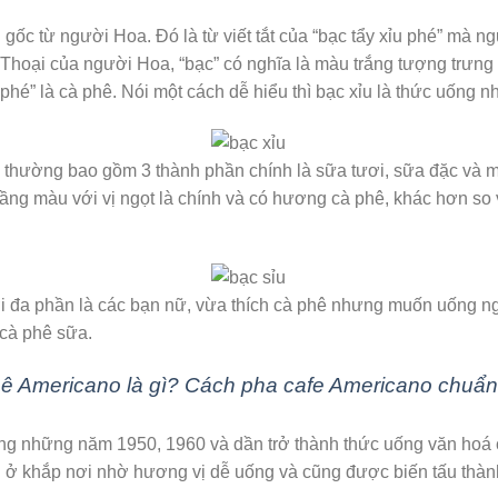
n gốc từ người Hoa. Đó là từ viết tắt của “bạc tẩy xỉu phé” mà
 Thoại của người Hoa, “bạc” có nghĩa là màu trắng tượng trưng c
à “phé” là cà phê. Nói một cách dễ hiểu thì bạc xỉu là thức uống n
u thường bao gồm 3 thành phần chính là sữa tươi, sữa đặc và mộ
 tầng màu với vị ngọt là chính và có hương cà phê, khác hơn so
 đa phần là các bạn nữ, vừa thích cà phê nhưng muốn uống n
cà phê sữa.
ê Americano là gì? Cách pha cafe Americano chuẩ
ảng những năm 1950, 1960 và dần trở thành thức uống văn hoá 
i ở khắp nơi nhờ hương vị dễ uống và cũng được biến tấu thàn