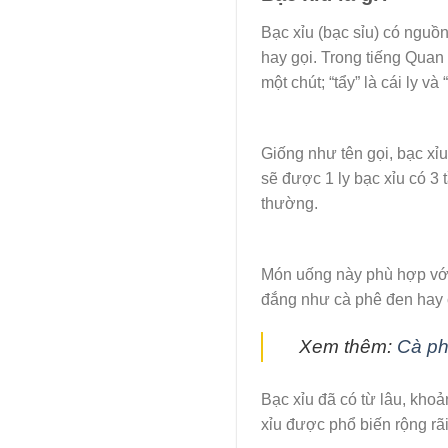
Bạc xỉu (bạc sỉu) có nguồ
hay gọi. Trong tiếng Quan
một chút; “tẩy” là cái ly v
Giống như tên gọi, bạc xỉ
sẽ được 1 ly bạc xỉu có 3
thường.
Món uống này phù hợp với
đắng như cà phê đen hay 
Xem thêm:
Cà ph
Bạc xỉu đã có từ lâu, kho
xỉu được phổ biến rộng rã