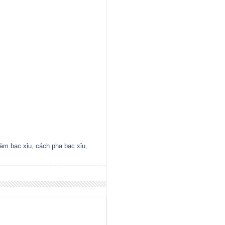
làm bạc xỉu
,
cách pha bạc xỉu
,