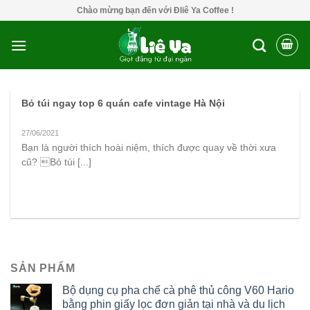
Skip
Chào mừng bạn đến với Đliê Ya Coffee !
to
content
Bỏ túi ngay top 6 quán cafe vintage Hà Nội
27/06/2021
Bạn là người thích hoài niệm, thích được quay về thời xưa
cũ? Bỏ túi [...]
SẢN PHẨM
Bộ dụng cụ pha chế cà phê thủ công V60 Hario
bằng phin giấy lọc đơn giản tại nhà và du lịch