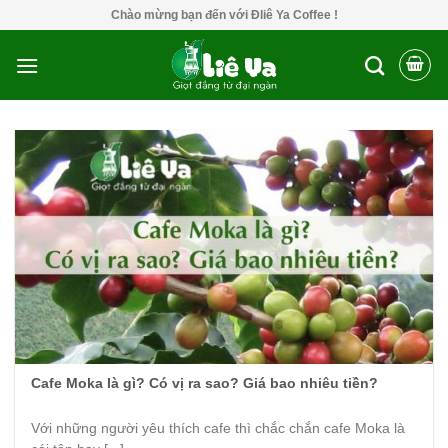
Skip
Chào mừng bạn đến với Đliê Ya Coffee !
to
content
Cafe Moka là gì? Có vị ra sao? Giá bao nhiêu tiền?
Với những người yêu thích cafe thì chắc chắn cafe Moka là