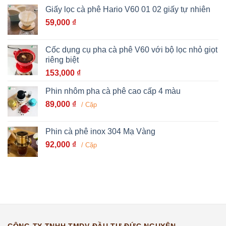
Giấy lọc cà phê Hario V60 01 02 giấy tự nhiên
59,000
₫
Cốc dụng cụ pha cà phê V60 với bộ lọc nhỏ giọt
riêng biệt
153,000
₫
Phin nhôm pha cà phê cao cấp 4 màu
89,000
₫
/ Cặp
Phin cà phê inox 304 Mạ Vàng
92,000
₫
/ Cặp
CÔNG TY TNHH TMDV ĐẦU TƯ ĐỨC NGUYÊN