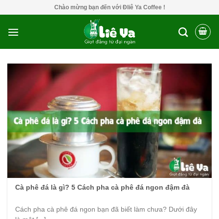
Skip
Chào mừng bạn đến với Đliê Ya Coffee !
to
content
Cà phê đá là gì? 5 Cách pha cà phê đá ngon đậm đà
Cách pha cà phê đá ngon bạn đã biết làm chưa? Dưới đây