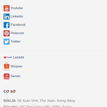
Youtube
Linkedin
Facebook
Pinterest
Twitter
Lazada
Shopee
Sendo
CƠ SỞ
ĐắkLắk
: 06 Xuân Vĩnh, Phú Xuân, Krông Năng
Tân phú
: 10C Thoại Ngọc Hầu, P.
Phú Trung