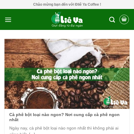
Skip
Chào mừng bạn đến với Đliê Ya Coffee !
to
content
Cà phê bột loại nào ngon? Nơi cung cấp cà phê ngon
nhất
Ngày nay, cà phê bột loại nào ngon nhất thì không phải ai